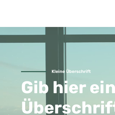
Kleine Überschrift
Gib hier ei
Überschrif