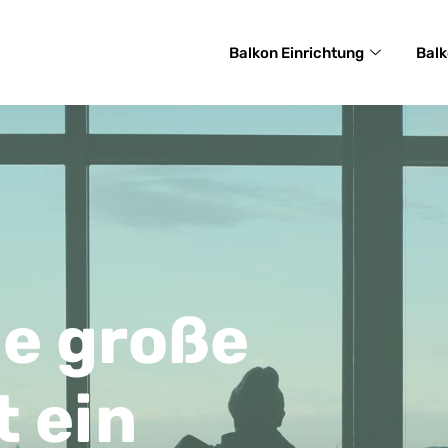
Balkon Einrichtung
Balk
ne große
t ein