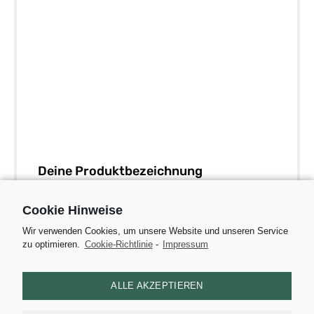
Deine Produktbezeichnung
Ergänze hier optional ein paar weiteren
Cookie Hinweise
Details zu diesem Produkt
Wir verwenden Cookies, um unsere Website und unseren Service
0,00€
zu optimieren.
Cookie-Richtlinie
-
Impressum
ZUM PRODUKT
ALLE AKZEPTIEREN