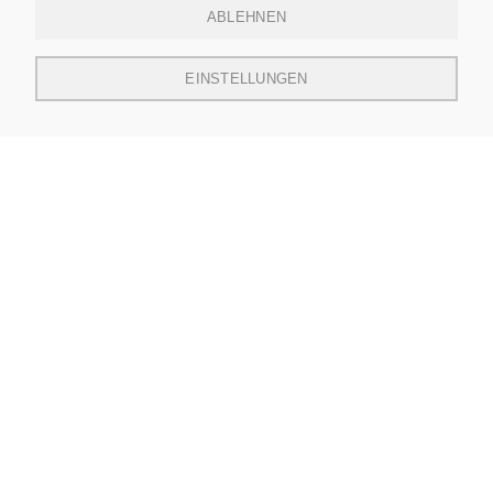
ABLEHNEN
EINSTELLUNGEN
Balkon Einrichtung
Balkon Pflanzen
Balkon Gestalten